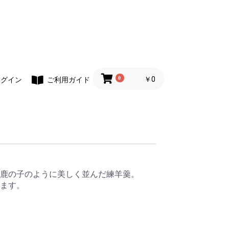
0
￥0
ログイン
ご利用ガイド
鹿の子のように美しく並んだ練羊羹。
ます。