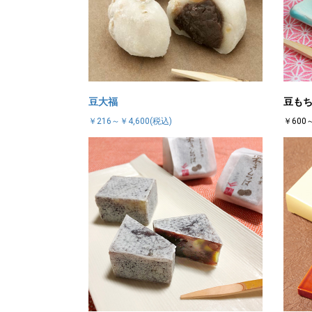
豆大福
豆も
￥216～￥4,600(税込)
￥600