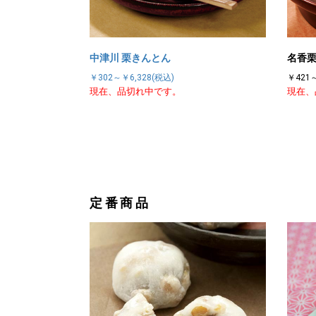
中津川 栗きんとん
名香
￥302～￥6,328(税込)
￥421～
現在、品切れ中です。
現在、
定番商品