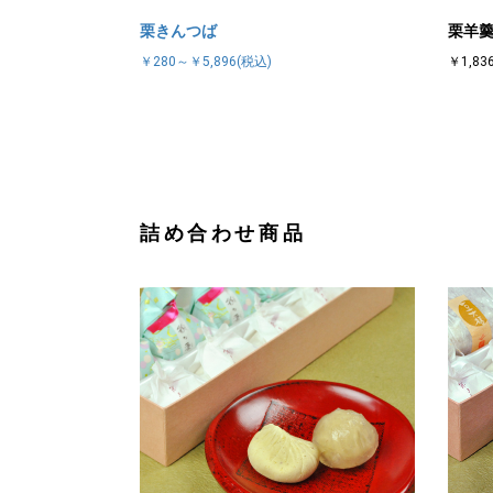
栗きんつば
栗羊
￥280～￥5,896(税込)
￥1,83
詰め合わせ商品