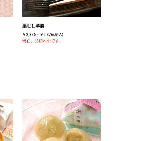
栗むし羊羹
￥2,376～￥2,376(税込)
現在、品切れ中です。