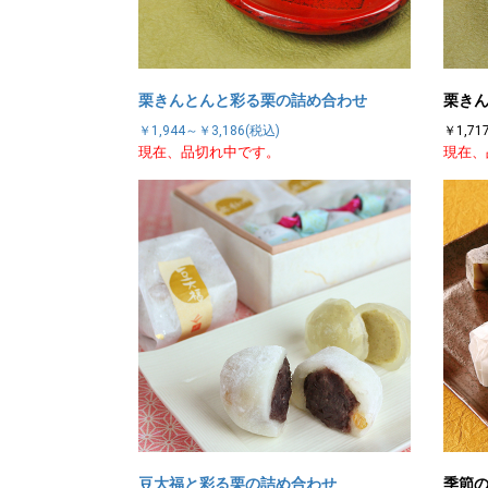
栗きんとんと彩る栗の詰め合わせ
栗き
￥1,944～￥3,186(税込)
￥1,71
現在、品切れ中です。
現在、
豆大福と彩る栗の詰め合わせ
季節の