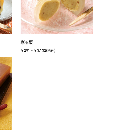
彩る栗
￥291～￥3,132(税込)