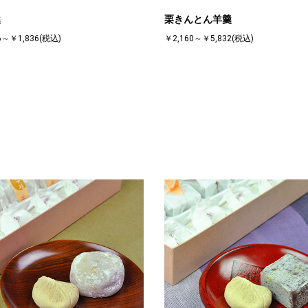
羹
栗きんとん羊羹
6～￥1,836(税込)
￥2,160～￥5,832(税込)