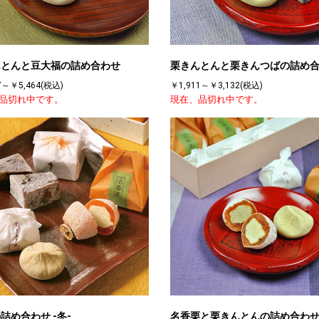
んとんと豆大福の詰め合わせ
栗きんとんと栗きんつばの詰め
7～￥5,464(税込)
￥1,911～￥3,132(税込)
品切れ中です。
現在、品切れ中です。
詰め合わせ -冬-
名香栗と栗きんとんの詰め合わ