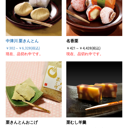
中津川 栗きんとん
名香栗
￥302～￥6,328(税込)
￥421～￥4,428(税込)
現在、品切れ中です。
現在、品切れ中です。
栗きんとんおこげ
栗むし羊羹