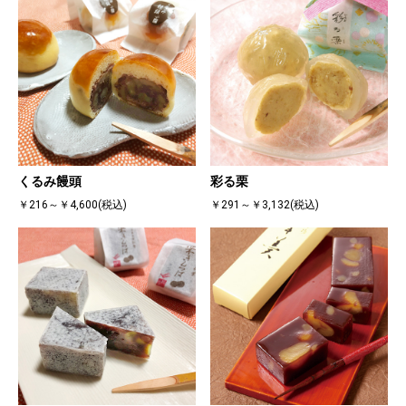
くるみ饅頭
彩る栗
￥216～￥4,600(税込)
￥291～￥3,132(税込)