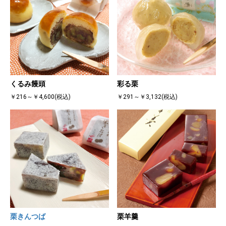
くるみ饅頭
彩る栗
￥216～￥4,600(税込)
￥291～￥3,132(税込)
栗きんつば
栗羊羹