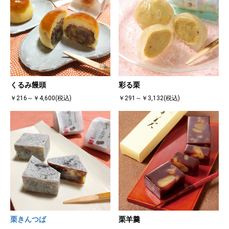
くるみ饅頭
彩る栗
￥216～￥4,600(税込)
￥291～￥3,132(税込)
栗きんつば
栗羊羹